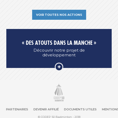
VOIR TOUTES NOS ACTIONS
« DES ATOUTS DANS LA MANCHE »
Découvrir notre projet de
développement
PARTENAIRES
DEVENIR AFFILIÉ
DOCUMENTS UTILES
MENTIONS
© CODEP 50 Badminton - 2018