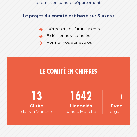
badminton dans le département.
Le projet du comité est basé sur 3 axes :
Détecter nos futurs talents
Fidéliser nos licenciés
Former nos bénévoles
LE COMITÉ EN CHIFFRES
13
1642
60
Clubs
Licenciés
Evenemen
dans la Manche
dans la Manche
organisés par