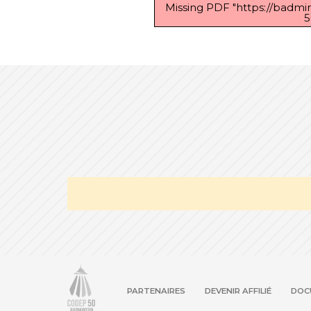
Missing PDF "https://badm
5
PARTENAIRES
DEVENIR AFFILIÉ
DOC