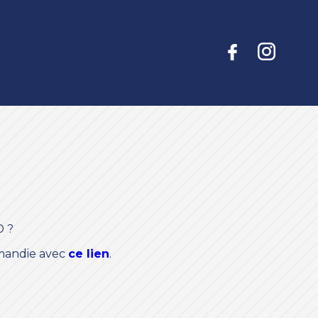
D ?
rmandie avec
ce lien
.